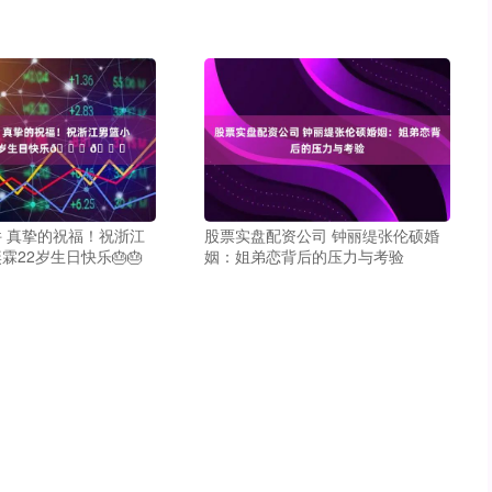
 真挚的祝福！祝浙江
股票实盘配资公司 钟丽缇张伦硕婚
霖22岁生日快乐🎂🎂
姻：姐弟恋背后的压力与考验