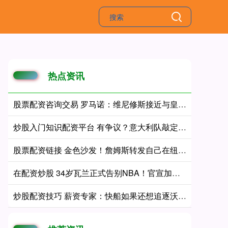
热点资讯
股票配资咨询交易 罗马诺：维尼修斯接近与皇马续约 迪奥曼德官宣很快到来
炒股入门知识配资平台 有争议？意大利队敲定曼奇尼上任，球迷却怒喷：3年前他曾背叛球队 重返蓝衣军团帅位
股票配资链接 金色沙发！詹姆斯转发自己在纽约活动照 KD哈登追梦同款打卡照
在配资炒股 34岁瓦兰正式告别NBA！官宣加盟立陶宛劲旅：新合同2年550万美元
炒股配资技巧 薪资专家：快船如果还想追逐沃特森 可能需要通过交易削减薪资