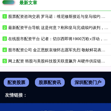
最新文章
股票配资咨询交易 罗马诺：维尼修斯接近与皇马续约 迪奥曼德官宣很快到来
1
最新配资平台导航 这是何意？刚和皇马完成续约谈判，维尼修斯清空了个人社媒账号
2
在线股市配资平台 记者：切尔西即将1900万欧+浮动，签下巴列卡诺左后卫查瓦里亚
3
股市配资公司 金正恩默哀缅怀志愿军先烈 敬献鲜花表敬意
4
网上配资 韩股与美股科技股关联度飙升 AI硬件供应链紧密相连
5
配资股票
股票配资讯
深圳配资门户
友情链接：