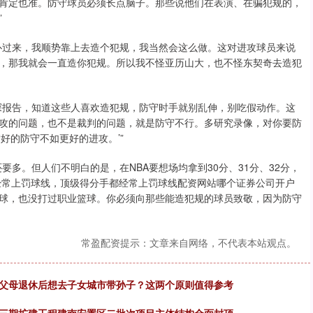
肯定也准。防守球员必须长点脑子。那些说他们在表演、在骗犯规的，
”
扑过来，我顺势靠上去造个犯规，我当然会这么做。这对进攻球员来说
，那我就会一直造你犯规。所以我不怪亚历山大，也不怪东契奇去造犯
探报告，知道这些人喜欢造犯规，防守时手就别乱伸，别吃假动作。这
攻的问题，也不是裁判的问题，就是防守不行。多研究录像，对你要防
好的防守不如更好的进攻。’”
多。但人们不明白的是，在NBA要想场均拿到30分、31分、32分，
丹经常上罚球线，顶级得分手都经常上罚球线配资网站哪个证券公司开户
球，也没打过职业篮球。你必须向那些能造犯规的球员致敬，因为防守
常盈配资提示：文章来自网络，不代表本站观点。
，父母退休后想去子女城市带孙子？这两个原则值得参考