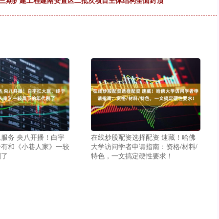
场三期扩建工程建南安置区二批次项目主体结构全面封顶
服务 央八开播！白宇
在线炒股配资选择配资 速藏！哈佛
于有和《小巷人家》一较
大学访问学者申请指南：资格/材料/
剧了
特色，一文搞定硬性要求！