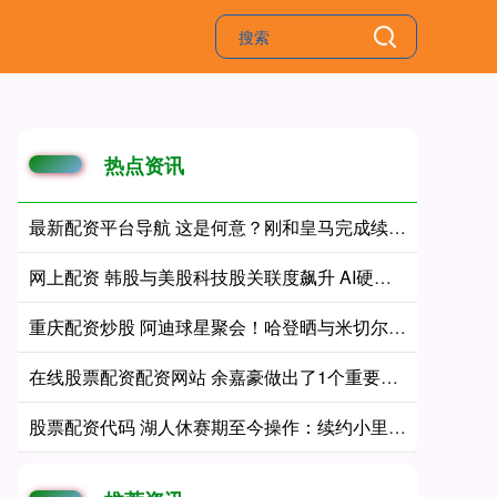
热点资讯
最新配资平台导航 这是何意？刚和皇马完成续约谈判，维尼修斯清空了个人社媒账号
网上配资 韩股与美股科技股关联度飙升 AI硬件供应链紧密相连
重庆配资炒股 阿迪球星聚会！哈登晒与米切尔&NFL马霍姆斯等一同观看世界杯决赛
在线股票配资配资网站 余嘉豪做出了1个重要的决定！
股票配资代码 湖人休赛期至今操作：续约小里&老詹离队 送走多位首发&连签四人