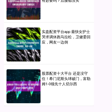
有必要吗？后腰都没买
实盘配资平台app 最快女护士
哭求调休跑马拉松，卫健委回
应，网友一边倒
股票配资十大平台 还是没守
住！希门尼斯头球破门，富勒
姆1-0领先十人切尔西