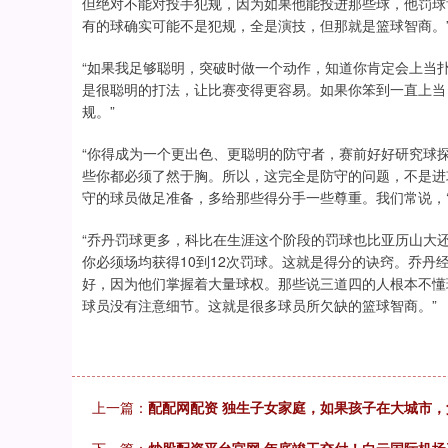
但绝对不能对投手犯规，因为如果他能投进那些球，他罚球
有的球确实可能不是犯规，全是演技，但那就是篮球智商。
“如果我足够聪明，突破时做一个动作，知道你肯定会上当
是很聪明的打法，让比赛变得更容易。如果你笨到一直上当
规。”
“你得成为一个更出色、更聪明的防守者，赛前好好研究球
些你都必须了然于胸。所以，这完全是防守的问题，不是进
守的球员做足准备，多给那些得分手一些尊重。我们常说，‘
“乔丹罚球更多，科比在生涯这个阶段的罚球也比亚历山大还要
你必须场均获得10到12次罚球。这就是得分的诀窍。乔
好，因为他们掌握着大量球权。那些说三道四的人根本不懂
球员没有注意细节。这就是很多球员所欠缺的篮球智商。”
上一篇：
配配网配资 独生子女家庭，如果孩子在大城市