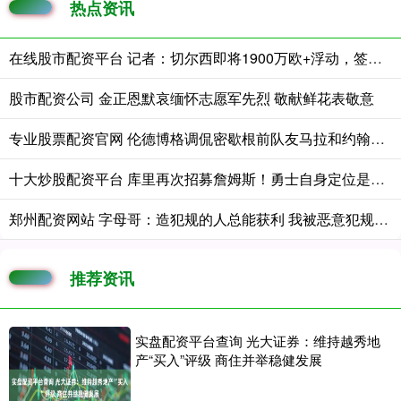
热点资讯
在线股市配资平台 记者：切尔西即将1900万欧+浮动，签下巴列卡诺左后卫查瓦里亚
股市配资公司 金正恩默哀缅怀志愿军先烈 敬献鲜花表敬意
专业股票配资官网 伦德博格调侃密歇根前队友马拉和约翰逊：我的成就已压他们一头
十大炒股配资平台 库里再次招募詹姆斯！勇士自身定位是黑马：认为老詹大概率去东部
郑州配资网站 字母哥：造犯规的人总能获利 我被恶意犯规却没哨
推荐资讯
实盘配资平台查询 光大证券：维持越秀地
产“买入”评级 商住并举稳健发展