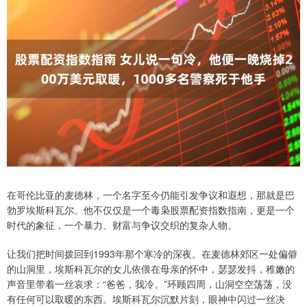
在哥伦比亚的麦德林，一个名字至今仍能引发争议和遐想，那就是巴
勃罗埃斯科瓦尔。他不仅仅是一个毒枭股票配资指数指南，更是一个
时代的象征，一个暴力、财富与争议交织的复杂人物。
让我们把时间拨回到1993年那个寒冷的深夜。在麦德林郊区一处偏僻
的山洞里，埃斯科瓦尔的女儿依偎在母亲的怀中，瑟瑟发抖，稚嫩的
声音里带着一丝哀求：“爸爸，我冷。”环顾四周，山洞空空荡荡，没
有任何可以取暖的东西。埃斯科瓦尔沉默片刻，眼神中闪过一丝决