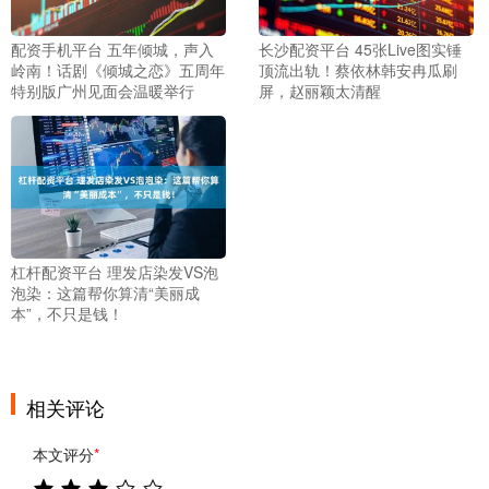
配资手机平台 五年倾城，声入
长沙配资平台 45张Live图实锤
岭南！话剧《倾城之恋》五周年
顶流出轨！蔡依林韩安冉瓜刷
特别版广州见面会温暖举行
屏，赵丽颖太清醒
杠杆配资平台 理发店染发VS泡
泡染：这篇帮你算清“美丽成
本”，不只是钱！
相关评论
本文评分
*