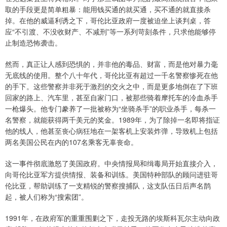
取的手段更是简单粗暴：能用钱买通的就买通，买不通的就直接杀
掉。在他的威逼利诱之下，哥伦比亚政府一度被迫坐上谈判桌，答
应“不引渡、不没收财产、不减刑”等一系列苛刻条件，只求他能够停
止制造恐怖袭击。
然而，真正让人感到恐惧的，并非他的毒品、财富，而是他对暴力毫
无底线的使用。整个八十年代，哥伦比亚有超过一千名警察惨死在他
的手下。这些警察并非死于激烈的交火之中，而是更多地倒在了下班
回家的路上、汽车里，甚至自家门口，被那些骑着摩托车的冷血杀手
一枪爆头。他专门豢养了一批被称为“坐骑杀手”的职业杀手，每杀一
名警察，就能获得两千美元的奖金。1989年，为了除掉一名即将指证
他的线人，他甚至丧心病狂地在一架客机上安装炸弹，导致机上包括
两名美国公民在内的107名乘客无辜丧命。
这一事件彻底激怒了美国政府。中央情报局和缉毒局开始直接介入，
向哥伦比亚军方提供情报、装备和训练。美国特种部队的顾问进驻哥
伦比亚，帮助训练了一支精锐的警察搜捕队，这支队伍日后声名鹊
起，被人们称为“搜索团”。
1991年，在政府军的重重围剿之下，走投无路的埃斯科瓦尔主动向政