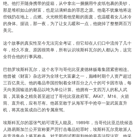
绝。他打开随身携带的提箱，从中拿出一捆捆用牛皮纸包裹的美钞，
那是堆积如山的财富，也是沾满鲜血的罪恶之源。他毫不犹豫地将这
些钱扔在地上，点燃。火光映照着他坚毅的面庞，也温暖着女儿冰冷
的身体。据说，那一夜，为了让女儿暖和一点，他烧掉了整整两百万
美元。
这个故事的真实性至今无法完全考证，但它却在人们口中流传了几十
年，经久不衰。原因很简单，所有认识埃斯科瓦尔的人都认为，这完
全符合他的行事风格。
巴勃罗埃斯科瓦尔，这个名字与哥伦比亚麦德林贩毒集团紧密相连。
他曾被《财富》杂志评为全球七大富豪之一，巅峰时期个人资产超过
三百亿美元。他的毒品帝国控制着全球百分之八十的可卡因市场，每
天向美国输送的毒品以吨为单位计算。他拥有一支四万人的私人武
装，其装备之精良甚至超过了哥伦比亚政府军。AK47、M16、火箭
筒、直升机，应有尽有。他甚至敢于从海军手中抢夺一架武装直升
机，将其改装成自己的专属座驾。
埃斯科瓦尔的嚣张气焰可谓无人能及。1989年，当哥伦比亚总统候选
人路易斯加兰公开宣称要严厉打击毒品犯罪时，埃斯科瓦尔竟敢派人
在竞选集会上将其枪杀。对于那些试图审判他的最高法院法官，他采