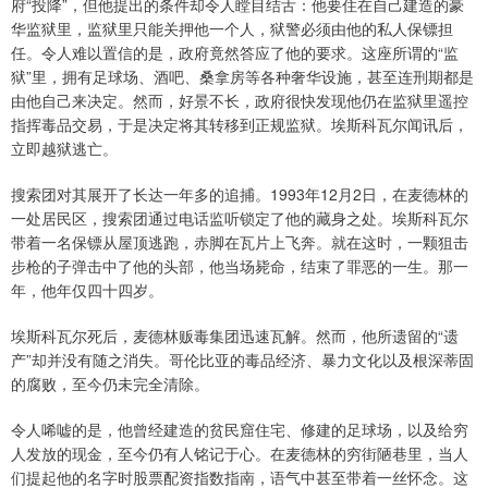
府“投降”，但他提出的条件却令人瞠目结舌：他要住在自己建造的豪
华监狱里，监狱里只能关押他一个人，狱警必须由他的私人保镖担
任。令人难以置信的是，政府竟然答应了他的要求。这座所谓的“监
狱”里，拥有足球场、酒吧、桑拿房等各种奢华设施，甚至连刑期都是
由他自己来决定。然而，好景不长，政府很快发现他仍在监狱里遥控
指挥毒品交易，于是决定将其转移到正规监狱。埃斯科瓦尔闻讯后，
立即越狱逃亡。
搜索团对其展开了长达一年多的追捕。1993年12月2日，在麦德林的
一处居民区，搜索团通过电话监听锁定了他的藏身之处。埃斯科瓦尔
带着一名保镖从屋顶逃跑，赤脚在瓦片上飞奔。就在这时，一颗狙击
步枪的子弹击中了他的头部，他当场毙命，结束了罪恶的一生。那一
年，他年仅四十四岁。
埃斯科瓦尔死后，麦德林贩毒集团迅速瓦解。然而，他所遗留的“遗
产”却并没有随之消失。哥伦比亚的毒品经济、暴力文化以及根深蒂固
的腐败，至今仍未完全清除。
令人唏嘘的是，他曾经建造的贫民窟住宅、修建的足球场，以及给穷
人发放的现金，至今仍有人铭记于心。在麦德林的穷街陋巷里，当人
们提起他的名字时股票配资指数指南，语气中甚至带着一丝怀念。这