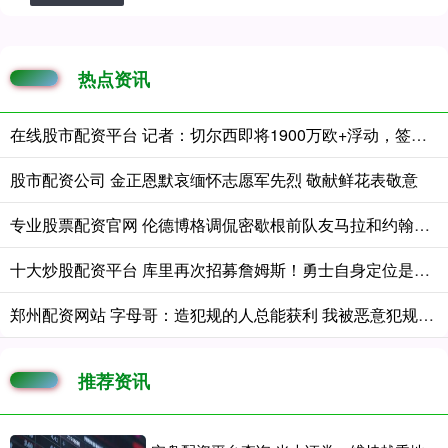
热点资讯
在线股市配资平台 记者：切尔西即将1900万欧+浮动，签下巴列卡诺左后卫查瓦里亚
股市配资公司 金正恩默哀缅怀志愿军先烈 敬献鲜花表敬意
专业股票配资官网 伦德博格调侃密歇根前队友马拉和约翰逊：我的成就已压他们一头
十大炒股配资平台 库里再次招募詹姆斯！勇士自身定位是黑马：认为老詹大概率去东部
郑州配资网站 字母哥：造犯规的人总能获利 我被恶意犯规却没哨
推荐资讯