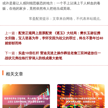
或许是最让人感到细思极恐的地方：一个手上沾满上千人鲜血的毒
贩，在他的家乡，竟然依然有人把他当成英雄。
常盈配资提示：文章来自网络，不代表本站观点。
上一篇：
配资正规网上股票配资 《逐玉》大结局：樊长玉谢征携
女归隐，宝儿登基为帝，李怀安因为祖父的罪过，终生不娶年过40
就郁郁而终
下一篇：
实盘10倍杠杆 雷迪克迷之操作葬送老詹三双神迹放任一
战状元弗拉格打穿湖人防线成最大败笔
相关文章