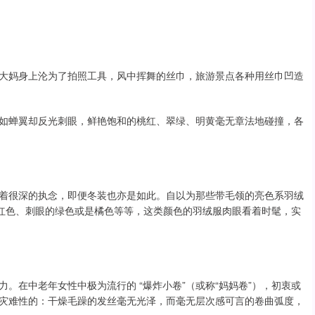
大妈身上沦为了拍照工具，风中挥舞的丝巾，旅游景点各种用丝巾凹造
如蝉翼却反光刺眼，鲜艳饱和的桃红、翠绿、明黄毫无章法地碰撞，各
着很深的执念，即便冬装也亦是如此。自以为那些带毛领的亮色系羽绒
的红色、刺眼的绿色或是橘色等等，这类颜色的羽绒服肉眼看着时髦，实
。在中老年女性中极为流行的 “爆炸小卷”（或称“妈妈卷”），初衷或
灾难性的：干燥毛躁的发丝毫无光泽，而毫无层次感可言的卷曲弧度，