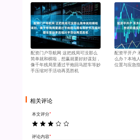
配资门户导航网 这把残局可没那么
配资平开户 
简单就和棋啦，想赢就要好好谋划，
么办？本地
像千年残局里通过平炮回马蹬车等妙
位置与应急
手压缩对手活动再觅胜机
相关评论
本文评分
*
评论内容
*