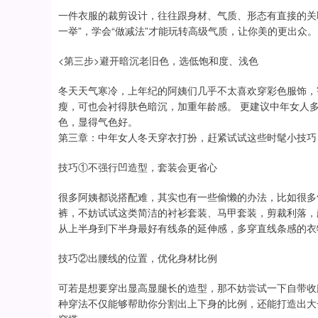
一件衣服的裁剪设计，往往跟身材、气质、形态有直接的关
一举”，学会“做减法”才能玩转高级气质，让你美的更出众。
<第三步>避开暗沉老旧色，选低饱和度、浅色
冬天天气寒冷，上年纪的阿姨们几乎不太喜欢穿彩色服饰，
瘦，可也会衬得肤色暗沉，加重年龄感。 更建议中年女人
色，显得气色好。
第三章：中年女人冬天穿衣打扮，赶紧试试这些时髦小技巧
技巧①不强行凹造型，套装会更省心
很多阿姨都说搭配难，其实也有一些偷懒的办法，比如很多
裤，不妨试试这类简洁的衬衫套装、马甲套装，剪裁利落，颜
从上半身到下半身最好有线条的延伸感，多穿直线条感的衣
技巧②出腰线的位置，优化身材比例
可若是想要穿出显高显腿长的造型，那不妨尝试一下自带收
种穿法不仅能够帮助你分割出上下身的比例，还能打造出大