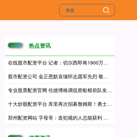
热点资讯
在线股市配资平台 记者：切尔西即将1900万欧+浮动，签下巴列卡诺左后卫查瓦里亚
股市配资公司 金正恩默哀缅怀志愿军先烈 敬献鲜花表敬意
专业股票配资官网 伦德博格调侃密歇根前队友马拉和约翰逊：我的成就已压他们一头
十大炒股配资平台 库里再次招募詹姆斯！勇士自身定位是黑马：认为老詹大概率去东部
郑州配资网站 字母哥：造犯规的人总能获利 我被恶意犯规却没哨