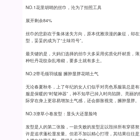
NO.1花里胡哨的丝巾，沦为了拍照工具
展开剩余84%
丝巾的悲剧在于集体迷失方向，原本优雅浪漫的象征，却在
型，妥妥的成为了“土味符号”。
最关键的是，大妈们选择的丝巾大多采用劣质化纤材质，薄
种牡丹花纹杂乱堆砌，要多土就有多土。
NO.2带毛领羽绒服 臃肿显胖花哨土气
无论春夏秋冬，上了年纪的女人们似乎对亮色系服装总是有
服是保暖的“时髦神器”，神不知早已掉入时尚陷阱。亮丽
际穿在身上更容易增加土气感，还会膨胀视觉，臃肿显胖。
NO.3潦草小卷发型：显头大还显脸垮
发型是人的第二张脸，一款失败的发型足以毁掉所有穿搭努力
许是追求蓬松显发量。但若不加以精心打理，其结果往往是