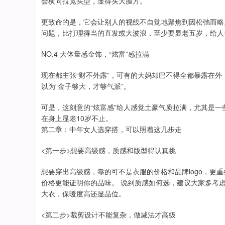
会横向拉宽头型，显得头大脸方。
更致命的是，它会让别人的视线不自觉地聚焦到因松弛而略
问题，比打理得当的直发或大波浪，至少要显老五岁，给人
NO.4 大体量感金饰，“炫富”感拉满
现在都主张“财不外露”，可有的大妈却巴不得全都暴露在
以为“金子够大，才够气派”。
可是，这刻意的“炫富感”给人感觉土豪气质拉满，尤其是
在身上显老10岁不止。
第二章：中年女人选穿搭，可以照着这几步走
<第一步>想要高级感，质感和版型得认真挑
想要穿出高级感，靠的可不是衣服的价格和品牌logo，更
价格更能证明你的品味。 说到质感如何选，建议大家多考
大衣，保暖度高还显品位。
<第二步>裁剪设计不能复杂，做减法才高级