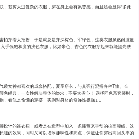
联，裁剪太过复杂的衣服，穿在身上会有累赘感，而且还会显得“多此
害怕穿着太招摇，于是就总是穿深棕色、军绿色，这类衣服虽然耐脏显
多入手低饱和度的浅色衣服，比如米色、杏色的衣服穿起来就能提亮肤
气质女神都喜欢的成套搭配，夏季穿衣，与其强行混搭各种T恤、长
色经典，一次性解决整体的look，不要太省心！ 选择同色系套装时，
物，看似是偷懒的穿搭，实则对身材的修饰性极强↓↓
腰设计的连衣裙，或者是在造型中加入一条腰带来手动的拉高腰线。这
长腿的效果，同时又可以增添趣味性和亮点，保证让你穿出高回头率的