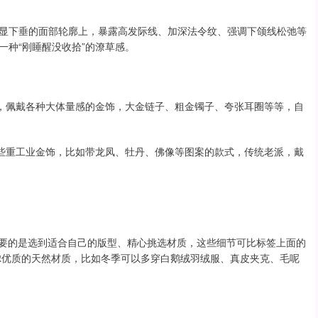
显下垂的面部轮廓上，暴露高发际线、加深法令纹、强调下颌线松弛等
一种“刚睡醒没收拾”的潦草感。
外，佩戴各种大体量感的金饰，大金链子、粗金镯子、夸张耳圈等等，自
一些重工业金饰，比如带龙凤、牡丹、佛像等图案的款式，传统老派，戴
重要的是选到适合自己的版型、精心挑选材质，这些细节可比标签上面的
虑优质的天然材质，比如冬季可以多穿白鹅绒羽绒服、真皮夹克、毛呢