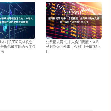
禾木村孩子骑马轻伤怎
短线配资网 过来人含泪提醒：坐月
人告诉你最实用的医疗点
子时别做几件事，否则“月子病”找上
指南
门